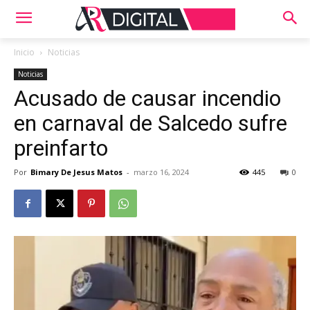
Inicio
Noticias
Noticias
Acusado de causar incendio
en carnaval de Salcedo sufre
preinfarto
Por
Bimary De Jesus Matos
-
marzo 16, 2024
445
0