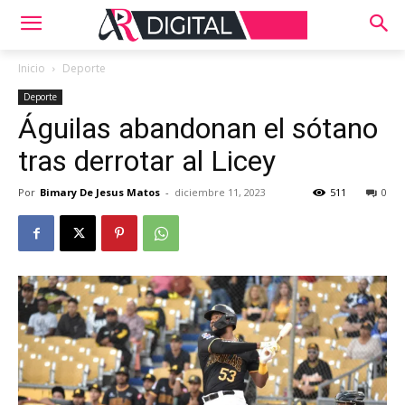
Inicio
Deporte
Deporte
Águilas abandonan el sótano
tras derrotar al Licey
Por
Bimary De Jesus Matos
-
diciembre 11, 2023
511
0