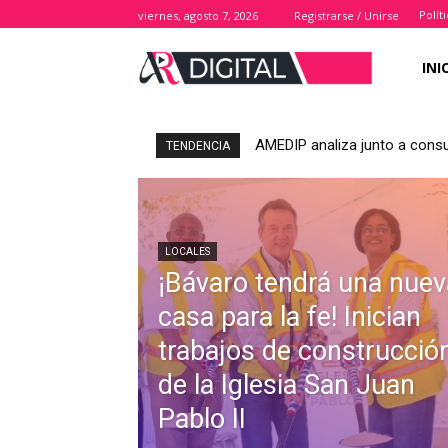
Polít
viernes, agosto 7, 2026
Registrarse / Unirse
INI
AMEDIP analiza junto a consu
TENDENCIA
LOCALES
¡Bávaro tendrá una nuev
casa para la fe! Inician
trabajos de construcció
de la Iglesia San Juan
Pablo II