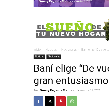
Bimary De Jesus Matos
-
agosto 7, 2026
Inicio
Noticias
Nacionales
Baní elige “De vuel
Noticias
Nacionales
Baní elige “De vue
gran entusiasmo
Por
Bimary De Jesus Matos
-
diciembre 11, 2023