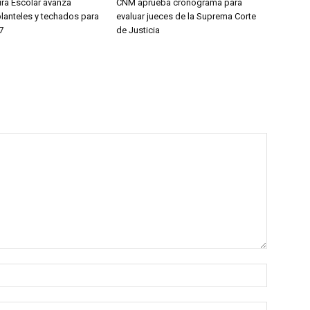
ura Escolar avanza
CNM aprueba cronograma para
planteles y techados para
evaluar jueces de la Suprema Corte
7
de Justicia