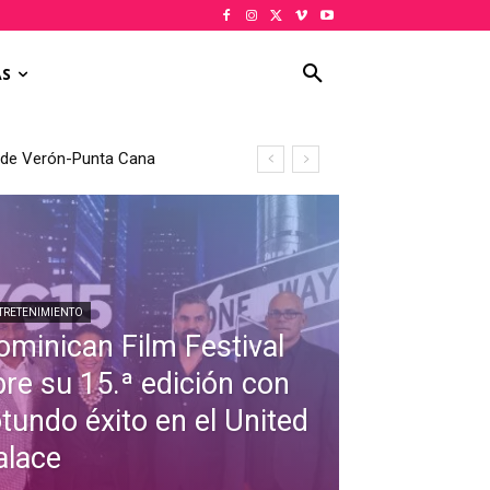
AS
al de Verón-Punta Cana
TRETENIMIENTO
ominican Film Festival
bre su 15.ª edición con
otundo éxito en el United
alace