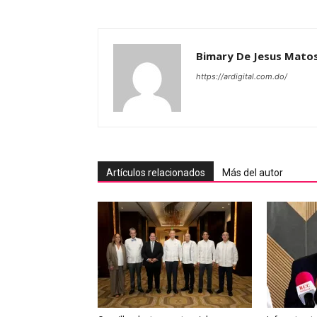
Bimary De Jesus Mato
https://ardigital.com.do/
Artículos relacionados
Más del autor