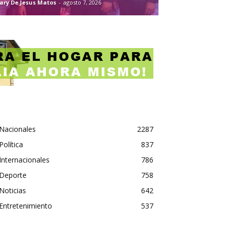
ary De Jesus Matos
-
agosto 7, 2026
Nacionales
2287
Política
837
Internacionales
786
Deporte
758
Noticias
642
Entretenimiento
537