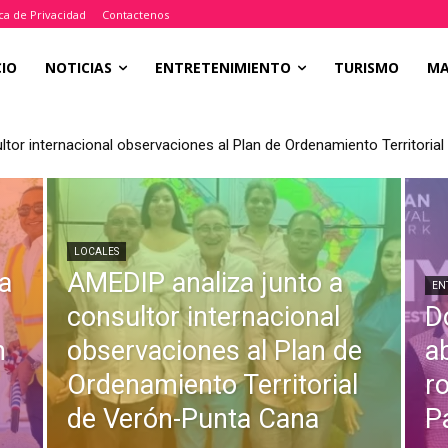
ica de Privacidad
Contactenos
CIO
NOTICIAS
ENTRETENIMIENTO
TURISMO
M
ltor internacional observaciones al Plan de Ordenamiento Territori
LOCALES
a
AMEDIP analiza junto a
EN
consultor internacional
D
n
observaciones al Plan de
a
Ordenamiento Territorial
r
de Verón-Punta Cana
P