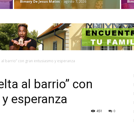
Bimary De Jesus Matos
-
agosto 7, 2026
Bim
ta al barrio” con gran entusiasmo y esperanza
lta al barrio” con
 y esperanza
451
0