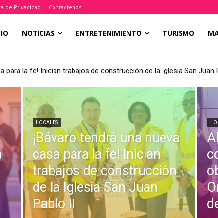
ica de Privacidad
Contactenos
CIO
NOTICIAS
ENTRETENIMIENTO
TURISMO
M
ra la fe! Inician trabajos de construcción de la Iglesia San Juan Pab
ultor internacional observaciones al Plan de Ordenamiento Territori
LOCALES
LO
¡Bávaro tendrá una nueva
A
a
casa para la fe! Inician
c
trabajos de construcción
o
de la Iglesia San Juan
O
Pablo II
d