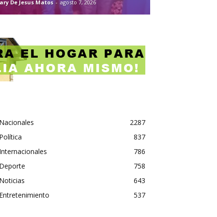
ary De Jesus Matos
-
agosto 7, 2026
Nacionales
2287
Política
837
Internacionales
786
Deporte
758
Noticias
643
Entretenimiento
537