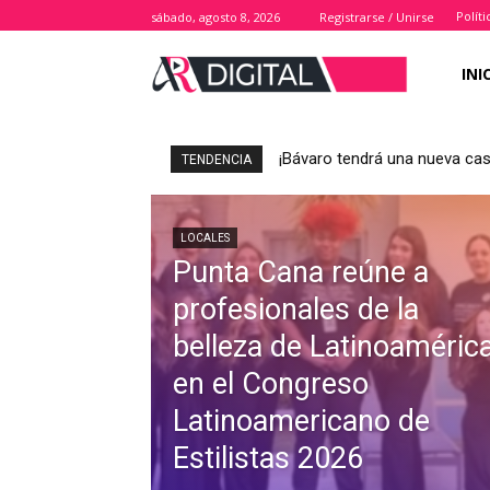
Polít
sábado, agosto 8, 2026
Registrarse / Unirse
INI
¡Bávaro tendrá una nueva casa pa
AMEDIP analiza junto a cons
TENDENCIA
LOCALES
Punta Cana reúne a
profesionales de la
belleza de Latinoaméric
en el Congreso
Latinoamericano de
Estilistas 2026