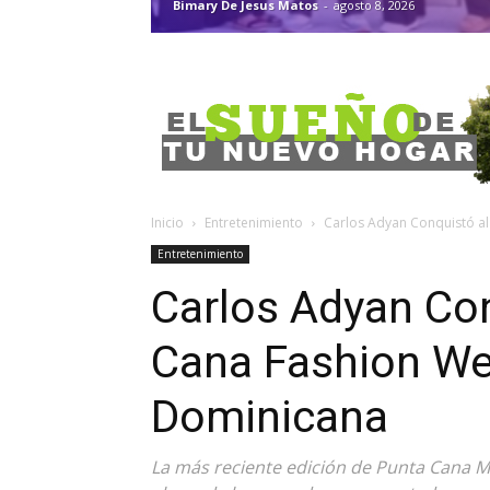
Bimary De Jesus Matos
-
agosto 8, 2026
Inicio
Entretenimiento
Carlos Adyan Conquistó al 
Entretenimiento
Carlos Adyan Con
Cana Fashion Wee
Dominicana
La más reciente edición de Punta Cana 