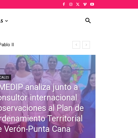
AS
lo II
al de Verón-Punta Cana
CALES
MEDIP analiza junto a
onsultor internacional
bservaciones al Plan de
rdenamiento Territorial
e Verón-Punta Cana