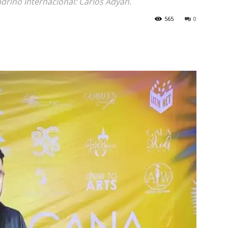
drino internacional: Carlos Adyan.
565
0