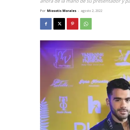
ahora de la mano de su presentador y pa
Por
Miosotis Morales
-
agosto 2, 2022