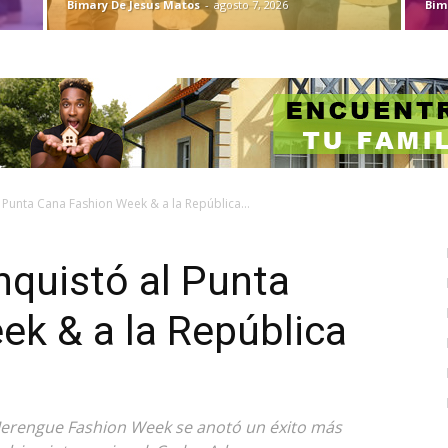
Bimary De Jesus Matos
-
agosto 7, 2026
Bim
Punta Cana Fashion Week & a la República...
quistó al Punta
k & a la República
Merengue Fashion Week se anotó un éxito más