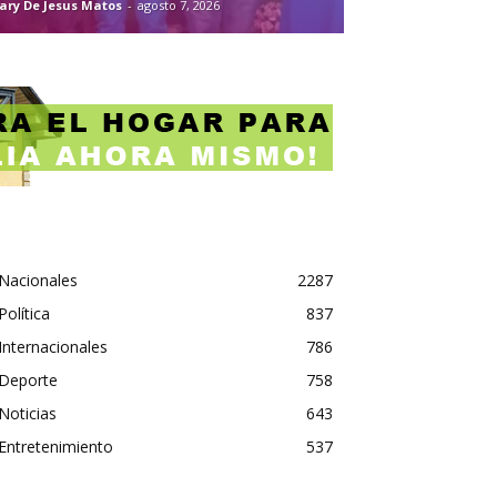
ary De Jesus Matos
-
agosto 7, 2026
Nacionales
2287
Política
837
Internacionales
786
Deporte
758
Noticias
643
Entretenimiento
537