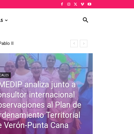
AS
ablo II
CALES
MEDIP analiza junto a
onsultor internacional
bservaciones al Plan de
rdenamiento Territorial
e Verón-Punta Cana