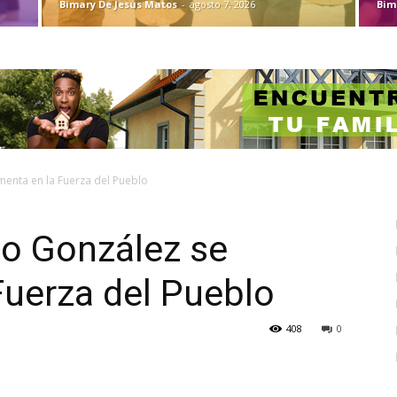
Bimary De Jesus Matos
-
agosto 7, 2026
Bim
amenta en la Fuerza del Pueblo
no González se
Fuerza del Pueblo
408
0