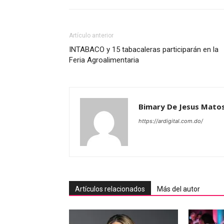
Artículo anterior
INTABACO y 15 tabacaleras participarán en la
Feria Agroalimentaria
Bimary De Jesus Mato
https://ardigital.com.do/
Artículos relacionados
Más del autor