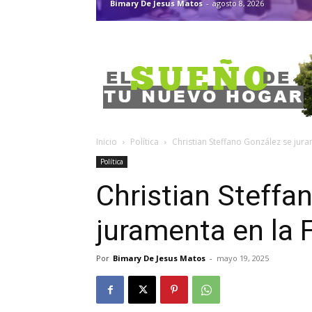
Bimary De Jesus Matos
-
agosto 8, 2026
Inicio
Política
Christian Steffano González se jur
Política
Christian Steffa
juramenta en la 
Por
Bimary De Jesus Matos
-
mayo 19, 2025