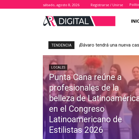
Polít
sábado, agosto 8, 2026
Registrarse / Unirse
INI
¡Bávaro tendrá una nueva casa
TENDENCIA
LOCALES
Punta Cana reúne a
profesionales de la
belleza de Latinoaméric
en el Congreso
Latinoamericano de
Estilistas 2026