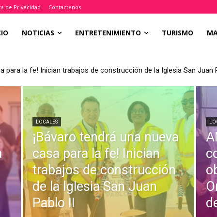
ica de Privacidad
Contactenos
CIO
NOTICIAS
ENTRETENIMIENTO
TURISMO
M
 para la fe! Inician trabajos de construcción de la Iglesia San Juan P
LOCALES
LO
¡Bávaro tendrá una nueva
A
a
casa para la fe! Inician
c
trabajos de construcción
o
de la Iglesia San Juan
O
Pablo II
d