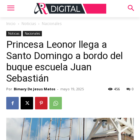
Inicio
Noticias
Nacionales
Noticias
Nacionales
Princesa Leonor llega a
Santo Domingo a bordo del
buque escuela Juan
Sebastián
Por
Bimary De Jesus Matos
-
mayo 19, 2025
456
0