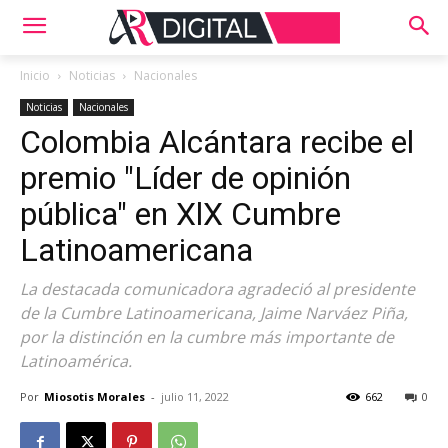
Inicio
Noticias
Nacionales
Noticias
Nacionales
Colombia Alcántara recibe el
premio "Líder de opinión
pública" en XlX Cumbre
Latinoamericana
La destacada comunicadora agradeció al presidente
de la Cumbre Latinoamericana, Jaime Narváez Piña,
por la distinción en la cumbre más importante de
Latinoamérica.
Por
Miosotis Morales
-
julio 11, 2022
662
0