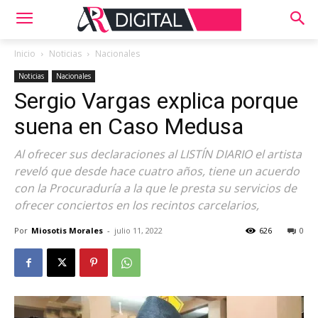
Inicio
Noticias
Nacionales
Noticias
Nacionales
Sergio Vargas explica porque
suena en Caso Medusa
Al ofrecer sus declaraciones al LISTÍN DIARIO el artista
reveló que desde hace cuatro años, tiene un acuerdo
con la Procuraduría a la que le presta su servicios de
ofrecer conciertos en los recintos carcelarios,
Por
Miosotis Morales
-
julio 11, 2022
626
0