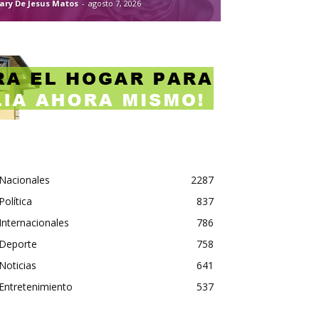
ary De Jesus Matos
-
agosto 7, 2026
Nacionales
2287
Política
837
Internacionales
786
Deporte
758
Noticias
641
Entretenimiento
537