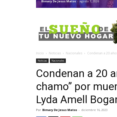
Bimary De Jesus Matos
-
agosto 7, 2026
Inicio
Noticias
Nacionales
Condenan a 20 años 
Noticias
Nacionales
Condenan a 20 añ
chamo” por muer
Lyda Amell Boga
Por
Bimary De Jesus Matos
-
diciembre 16, 2023