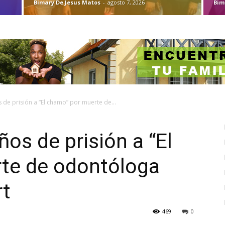
Bimary De Jesus Matos
-
agosto 7, 2026
Bim
de prisión a “El chamo” por muerte de...
os de prisión a “El
te de odontóloga
rt
469
0