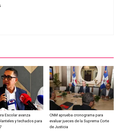
s
ura Escolar avanza
CNM aprueba cronograma para
planteles y techados para
evaluar jueces de la Suprema Corte
7
de Justicia