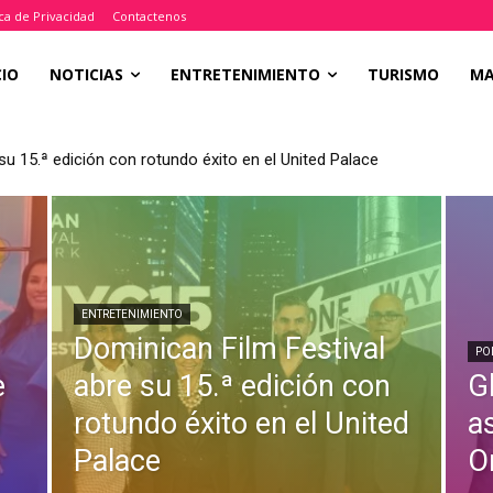
ica de Privacidad
Contactenos
CIO
NOTICIAS
ENTRETENIMIENTO
TURISMO
M
su 15.ª edición con rotundo éxito en el United Palace
ENTRETENIMIENTO
Dominican Film Festival
PO
e
abre su 15.ª edición con
Gl
l
rotundo éxito en el United
a
Palace
O