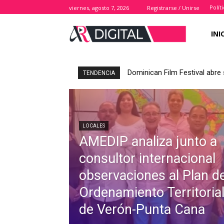
Polít
viernes, agosto 7, 2026
Registrarse / Unirse
INI
Dominican Film Festival abre 
TENDENCIA
LOCALES
AMEDIP analiza junto a
consultor internacional
observaciones al Plan d
Ordenamiento Territoria
de Verón-Punta Cana