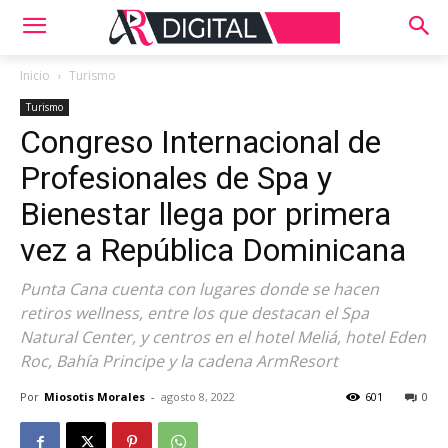
Inicio
Turismo
Turismo
Congreso Internacional de
Profesionales de Spa y
Bienestar llega por primera
vez a República Dominicana
Punta Cana cuenta con lugares donde se hacen
retiros wellness, entre los que destacan el Spa
Natural Center, y centros en el hotel Meliá, hotel Eden
Roc, Bahía Principe y la cadena ArmResort
Por
Miosotis Morales
-
agosto 8, 2022
601
0