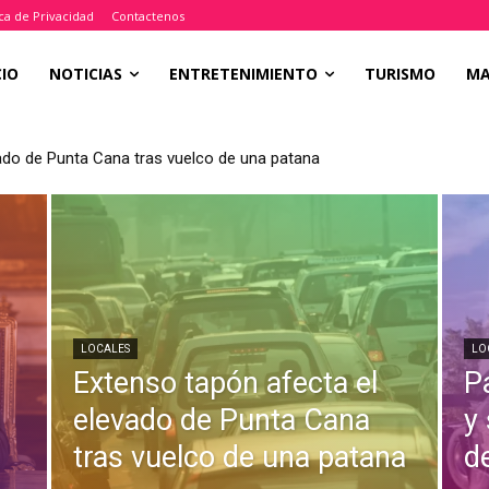
ica de Privacidad
Contactenos
CIO
NOTICIAS
ENTRETENIMIENTO
TURISMO
M
ado de Punta Cana tras vuelco de una patana
LOCALES
LO
Extenso tapón afecta el
P
a
elevado de Punta Cana
y
tras vuelco de una patana
d