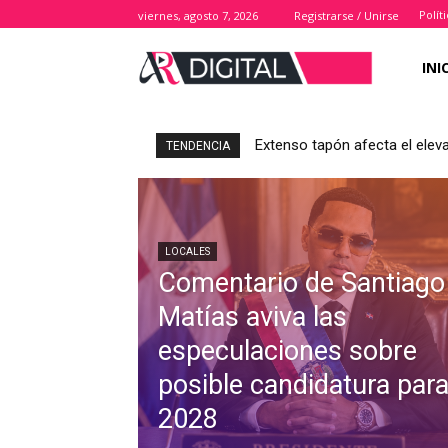
Polít
viernes, agosto 7, 2026
Registrarse / Unirse
INI
Extenso tapón afecta el elev
TENDENCIA
LOCALES
Comentario de Santiago
Matías aviva las
especulaciones sobre
posible candidatura par
2028