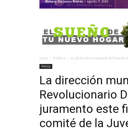
Bimary De Jesus Matos
-
agosto 7, 2026
Inicio
Política
La dirección municipal del Partido 
Política
La dirección muni
Revolucionario 
juramento este f
comité de la Juv