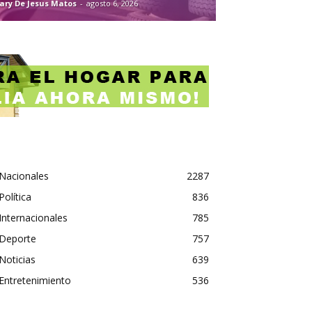
ary De Jesus Matos
-
agosto 6, 2026
Nacionales
2287
Política
836
Internacionales
785
Deporte
757
Noticias
639
Entretenimiento
536