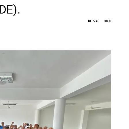
DE).
550
0