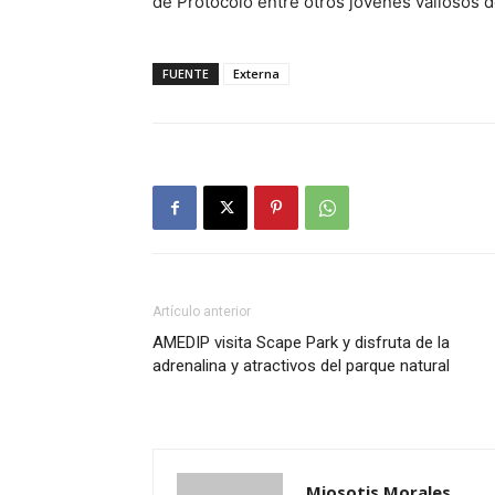
de Protocolo entre otros jóvenes valiosos 
FUENTE
Externa
Artículo anterior
AMEDIP visita Scape Park y disfruta de la
adrenalina y atractivos del parque natural
Miosotis Morales