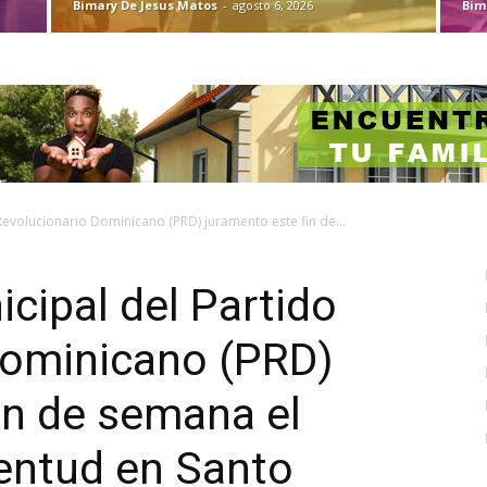
Bimary De Jesus Matos
-
agosto 6, 2026
Bim
Revolucionario Dominicano (PRD) juramento este fin de...
cipal del Partido
Dominicano (PRD)
in de semana el
entud en Santo