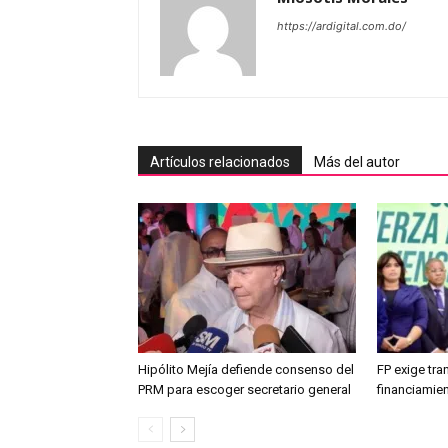
https://ardigital.com.do/
Artículos relacionados
Más del autor
Hipólito Mejía defiende consenso del
FP exige tr
PRM para escoger secretario general
financiamien