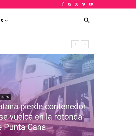
AS
CALES
atana pierde contenedor
 se vuelca en la rotonda
e Punta Cana