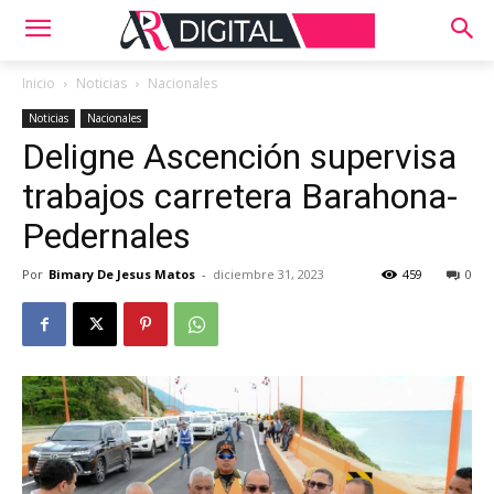
Inicio
Noticias
Nacionales
Noticias
Nacionales
Deligne Ascención supervisa
trabajos carretera Barahona-
Pedernales
Por
Bimary De Jesus Matos
-
diciembre 31, 2023
459
0