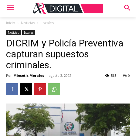
Inicio
Noticias
Locales
Noticias
Locales
DICRIM y Policía Preventiva
capturan supuestos
criminales.
Por
Miosotis Morales
-
agosto 3, 2022
565
0