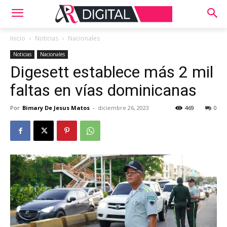
Inicio
Noticias
Nacionales
Noticias
Nacionales
Digesett establece más 2 mil
faltas en vías dominicanas
Por
Bimary De Jesus Matos
-
diciembre 26, 2023
469
0