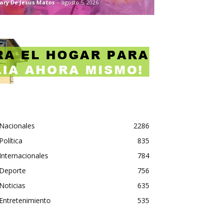
ary De Jesus Matos
-
agosto 5, 2026
Nacionales
2286
Política
835
Internacionales
784
Deporte
756
Noticias
635
Entretenimiento
535