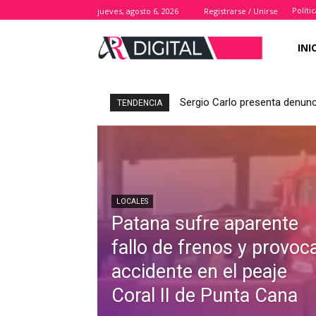
Políti
jueves, agosto 6, 2026
Registrarse / Unirse
INI
Sergio Carlo presenta denuncia 
Comunitarios denuncian insal
TENDENCIA
LOCALES
Patana sufre aparente
fallo de frenos y provoc
accidente en el peaje
Coral II de Punta Cana