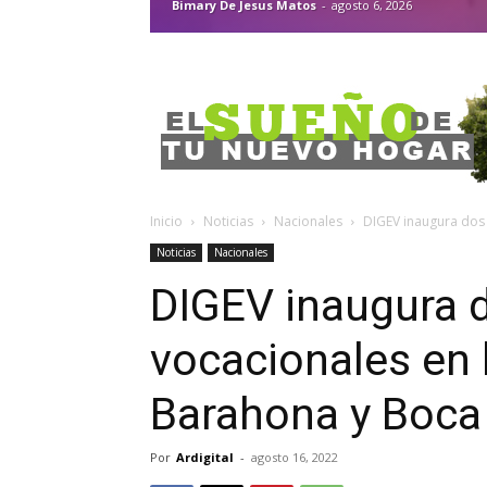
Bimary De Jesus Matos
-
agosto 6, 2026
Inicio
Noticias
Nacionales
DIGEV inaugura dos 
Noticias
Nacionales
DIGEV inaugura d
vocacionales en 
Barahona y Boca
Por
Ardigital
-
agosto 16, 2022