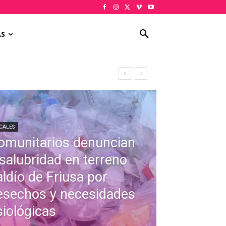
AS
ológicas
CALES
omunitarios denuncian
nsalubridad en terreno
aldío de Friusa por
esechos y necesidades
siológicas