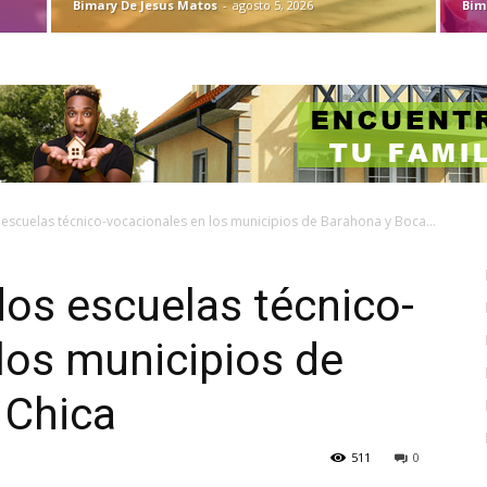
Bimary De Jesus Matos
-
agosto 5, 2026
Bim
escuelas técnico-vocacionales en los municipios de Barahona y Boca...
os escuelas técnico-
los municipios de
 Chica
511
0