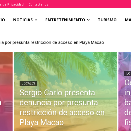
ca de Privacidad
Contactenos
CIO
NOTICIAS
ENTRETENIMIENTO
TURISMO
M
por presunta restricción de acceso en Playa Macao
ubridad en terreno baldío de Friusa por desechos y necesidades fisi
LO
C
LOCALES
Sergio Carlo presenta
i
a
denuncia por presunta
b
restricción de acceso en
d
Playa Macao
fi