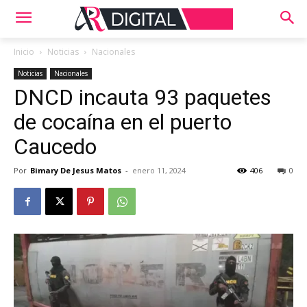
Inicio
Noticias
Nacionales
Noticias
Nacionales
DNCD incauta 93 paquetes
de cocaína en el puerto
Caucedo
Por
Bimary De Jesus Matos
-
enero 11, 2024
406
0