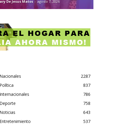
ary De Jesus Matos
-
agosto 7, 2026
Nacionales
2287
Política
837
Internacionales
786
Deporte
758
Noticias
643
Entretenimiento
537