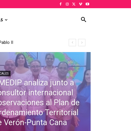
AS
ablo II
CALES
MEDIP analiza junto a
onsultor internacional
bservaciones al Plan de
rdenamiento Territorial
e Verón-Punta Cana