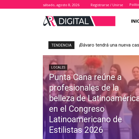
Polít
sábado, agosto 8, 2026
Registrarse / Unirse
INI
¡Bávaro tendrá una nueva casa
TENDENCIA
LOCALES
Punta Cana reúne a
profesionales de la
belleza de Latinoaméric
en el Congreso
Latinoamericano de
Estilistas 2026