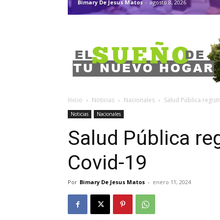
Bimary De Jesus Matos
-
agosto 8, 2026
Inicio
Noticias
Nacionales
Salud Pública regis
Noticias
Nacionales
Salud Pública re
Covid-19
Por
Bimary De Jesus Matos
-
enero 11, 2024