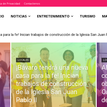
ica de Privacidad
Contactenos
CIO
NOTICIAS
ENTRETENIMIENTO
TURISMO
M
 para la fe! Inician trabajos de construcción de la Iglesia San Juan P
LOCALES
LO
¡Bávaro tendrá una nueva
A
a
casa para la fe! Inician
c
trabajos de construcción
o
de la Iglesia San Juan
O
Pablo II
d