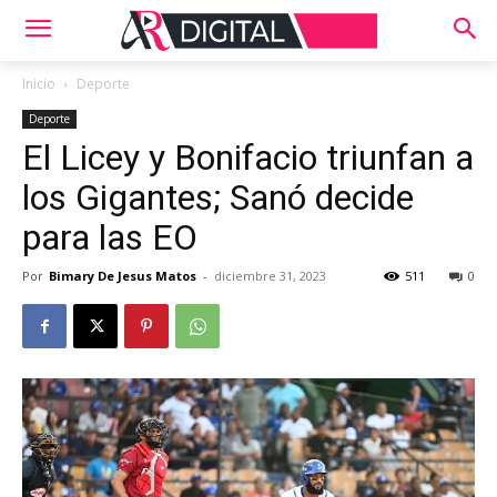
Inicio
Deporte
Deporte
El Licey y Bonifacio triunfan a
los Gigantes; Sanó decide
para las EO
Por
Bimary De Jesus Matos
-
diciembre 31, 2023
511
0