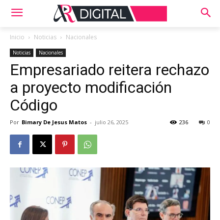
Inicio
Noticias
Nacionales
Noticias
Nacionales
Empresariado reitera rechazo
a proyecto modificación
Código
Por
Bimary De Jesus Matos
-
julio 26, 2025
236
0