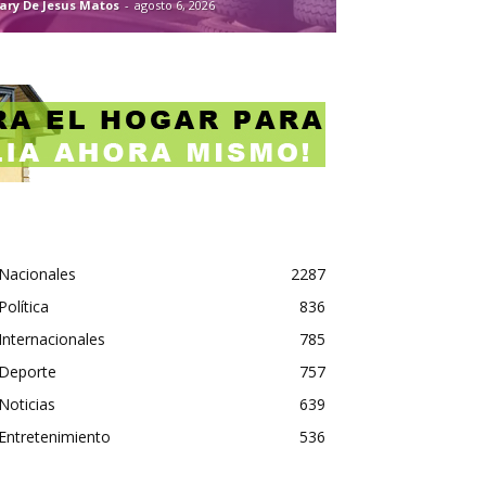
ary De Jesus Matos
-
agosto 6, 2026
Nacionales
2287
Política
836
Internacionales
785
Deporte
757
Noticias
639
Entretenimiento
536