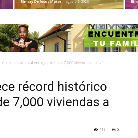
Bimary De Jesus Matos
-
agosto 6, 2026
Bim
écord histórico al entregar más de 7,000 viviendas a través...
ce récord histórico
de 7,000 viviendas a
441
0