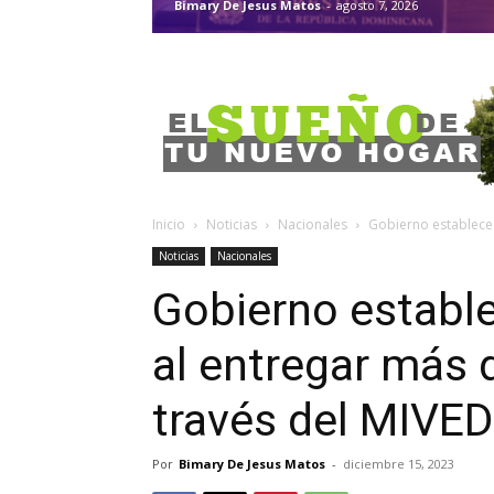
Bimary De Jesus Matos
-
agosto 7, 2026
Inicio
Noticias
Nacionales
Gobierno establece r
Noticias
Nacionales
Gobierno estable
al entregar más 
través del MIVED
Por
Bimary De Jesus Matos
-
diciembre 15, 2023