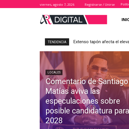
Polít
viernes, agosto 7, 2026
Registrarse / Unirse
INI
Extenso tapón afecta el elev
TENDENCIA
LOCALES
Comentario de Santiago
Matías aviva las
especulaciones sobre
posible candidatura par
2028