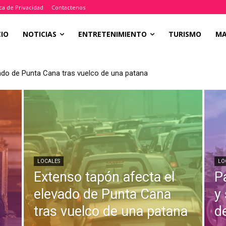
ica de Privacidad
Contactenos
CIO
NOTICIAS
ENTRETENIMIENTO
TURISMO
M
ado de Punta Cana tras vuelco de una patana
LOCALES
LO
Extenso tapón afecta el
P
a
elevado de Punta Cana
y
tras vuelco de una patana
d