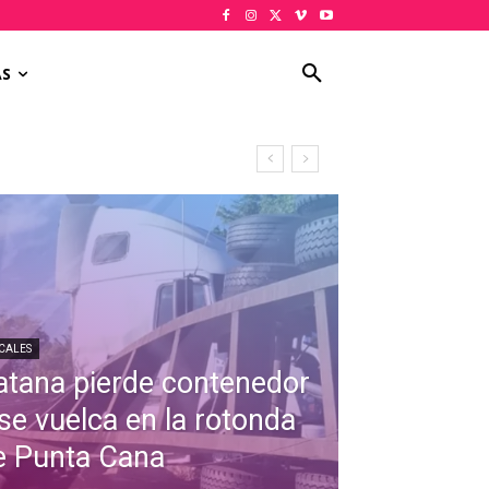
AS
CALES
atana pierde contenedor
 se vuelca en la rotonda
e Punta Cana