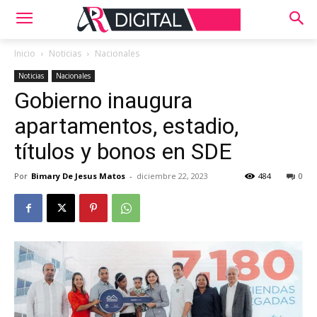
Inicio
Noticias
Nacionales
Noticias
Nacionales
Gobierno inaugura
apartamentos, estadio,
títulos y bonos en SDE
Por
Bimary De Jesus Matos
-
diciembre 22, 2023
484
0