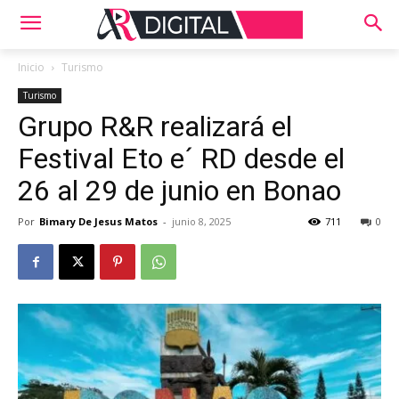
Inicio
Turismo
Turismo
Grupo R&R realizará el
Festival Eto e´ RD desde el
26 al 29 de junio en Bonao
Por
Bimary De Jesus Matos
-
junio 8, 2025
711
0