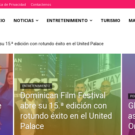
ica de Privacidad
Contactenos
CIO
NOTICIAS
ENTRETENIMIENTO
TURISMO
M
su 15.ª edición con rotundo éxito en el United Palace
ENTRETENIMIENTO
Dominican Film Festival
PO
e
abre su 15.ª edición con
Gl
l
rotundo éxito en el United
a
Palace
O