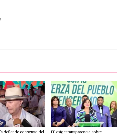
s
jía defiende consenso del
FP exige transparencia sobre