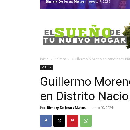
Bimary De Jesus Matos
-
agosto 7, 2026
Inicio
Política
Guillermo Moreno es candidato PRM
Política
Guillermo Moren
en Distrito Nacio
Por
Bimary De Jesus Matos
-
enero 10, 2024