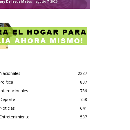
ary De Jesus Matos
-
agosto 7, 2026
Nacionales
2287
Política
837
Internacionales
786
Deporte
758
Noticias
641
Entretenimiento
537