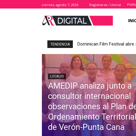
Polít
viernes, agosto 7, 2026
Registrarse / Unirse
INI
Dominican Film Festival abre 
TENDENCIA
LOCALES
AMEDIP analiza junto a
consultor internacional
observaciones al Plan d
Ordenamiento Territoria
de Verón-Punta Cana