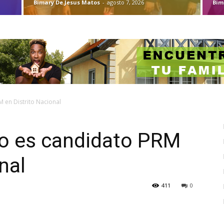
Bimary De Jesus Matos
-
agosto 7, 2026
Bim
 en Distrito Nacional
o es candidato PRM
nal
411
0