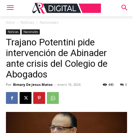
Inicio
Noticias
Nacionales
Noticias
Nacionales
Trajano Potentini pide
intervención de Abinader
ante crisis del Colegio de
Abogados
Por
Bimary De Jesus Matos
-
enero 10, 2024
440
0