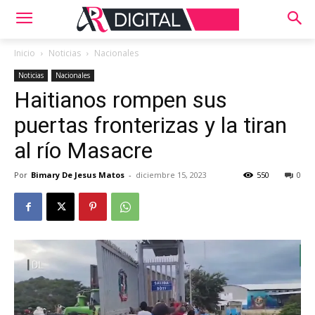
Inicio
Noticias
Nacionales
Noticias
Nacionales
Haitianos rompen sus
puertas fronterizas y la tiran
al río Masacre
Por
Bimary De Jesus Matos
-
diciembre 15, 2023
550
0