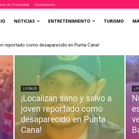
tica de Privacidad
Contactenos
CIO
NOTICIAS
ENTRETENIMIENTO
TURISMO
M
oven reportado como desaparecido en Punta Cana!
LOCALES
LO
¡Localizan sano y salvo a
N
joven reportado como
e
desaparecido en Punta
v
Cana!
B