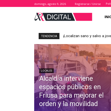
Polí
domingo, agosto 9, 2026
Registrarse / Unirse
INI
¡Localizan sano y salvo a j
TENDENCIA
LOCALES
Alcaldía interviene
espacios públicos en
Friusa para mejorar el
orden y la movilidad