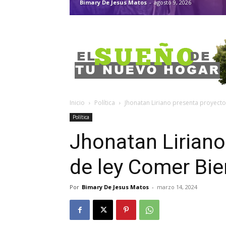
Bimary De Jesus Matos
-
agosto 9, 2026
Inicio
Política
Jhonatan Liriano presenta proyecto
Política
Jhonatan Liriano
de ley Comer Bien
Por
Bimary De Jesus Matos
-
marzo 14, 2024