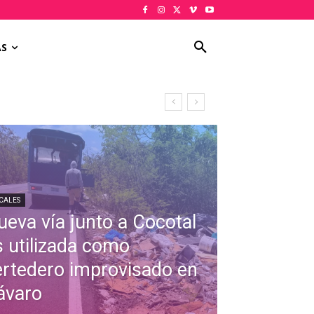
AS
CALES
ueva vía junto a Cocotal
s utilizada como
ertedero improvisado en
ávaro