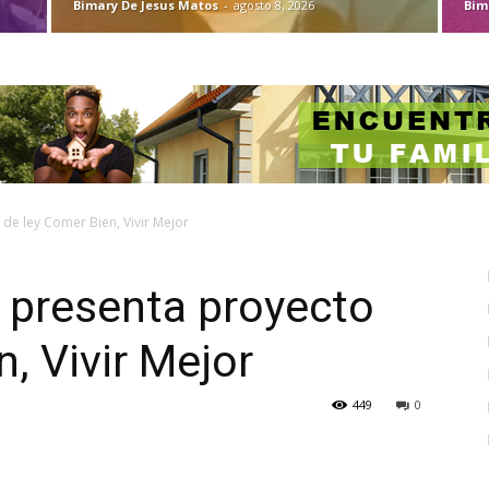
Bimary De Jesus Matos
-
agosto 8, 2026
Bim
 de ley Comer Bien, Vivir Mejor
 presenta proyecto
, Vivir Mejor
449
0