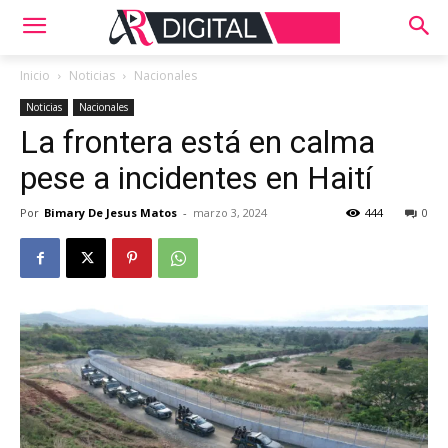
Inicio
Noticias
Nacionales
Noticias
Nacionales
La frontera está en calma
pese a incidentes en Haití
Por
Bimary De Jesus Matos
-
marzo 3, 2024
444
0