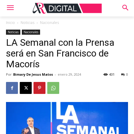
Inicio
Noticias
Nacionales
Noticias
Nacionales
LA Semanal con la Prensa
será en San Francisco de
Macorís
Por
Bimary De Jesus Matos
-
enero 29, 2024
431
0