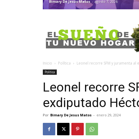
Bimary De Jesus Matos
-
agosto 7, 2026
Inicio
Política
Leonel recorre SFM y juramenta al
Política
Leonel recorre S
exdiputado Héct
Por
Bimary De Jesus Matos
-
enero 29, 2024