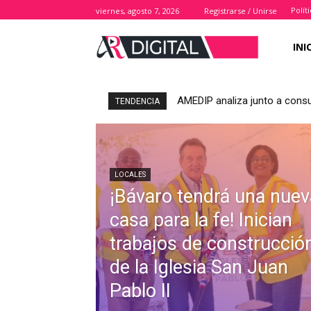
Polít
viernes, agosto 7, 2026
Registrarse / Unirse
INI
AMEDIP analiza junto a consu
TENDENCIA
LOCALES
¡Bávaro tendrá una nuev
casa para la fe! Inician
trabajos de construcció
de la Iglesia San Juan
Pablo II