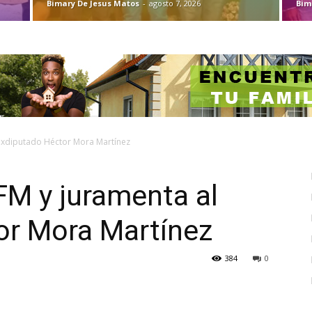
Bimary De Jesus Matos
-
agosto 7, 2026
Bim
 exdiputado Héctor Mora Martínez
FM y juramenta al
or Mora Martínez
384
0