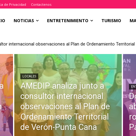
ica de Privacidad
Contactenos
CIO
NOTICIAS
ENTRETENIMIENTO
TURISMO
M
ltor internacional observaciones al Plan de Ordenamiento Territori
LOCALES
a
AMEDIP analiza junto a
EN
consultor internacional
D
n
observaciones al Plan de
a
Ordenamiento Territorial
r
de Verón-Punta Cana
P