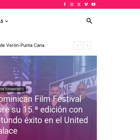
AS
al de Verón-Punta Cana
TRETENIMIENTO
ominican Film Festival
bre su 15.ª edición con
otundo éxito en el United
alace