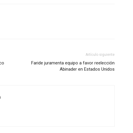
Artículo siguiente
co
Faride juramenta equipo a favor reelección
Abinader en Estados Unidos
s