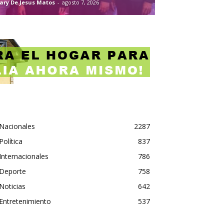
ary De Jesus Matos
-
agosto 7, 2026
Nacionales
2287
Política
837
Internacionales
786
Deporte
758
Noticias
642
Entretenimiento
537