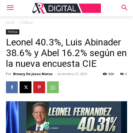
Inicio
Política
Política
Leonel 40.3%, Luis Abinader
38.6% y Abel 16.2% según en
la nueva encuesta CIE
Por
Bimary De Jesus Matos
-
diciembre 27, 2023
454
0