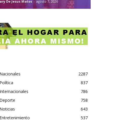
ary De Jesus Matos
-
agosto 7, 2026
Nacionales
2287
Política
837
Internacionales
786
Deporte
758
Noticias
643
Entretenimiento
537