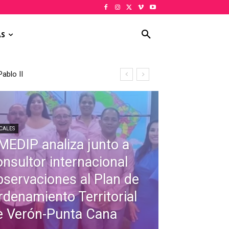
AS
ablo II
CALES
MEDIP analiza junto a
onsultor internacional
bservaciones al Plan de
rdenamiento Territorial
e Verón-Punta Cana