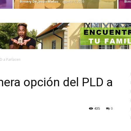
Bimary De Jesus Matos
-
agosto 7, 2026
Bim
D a Parlacen
mera opción del PLD a
435
0