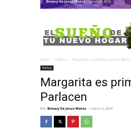
Bimary De Jesus Matos
-
agosto 8, 2026
Inicio
Política
Margarita es primera opción del PL
Política
Margarita es pri
Parlacen
Por
Bimary De Jesus Matos
-
marzo 6, 2024