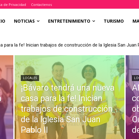
ica de Privacidad
Contactenos
CIO
NOTICIAS
ENTRETENIMIENTO
TURISMO
M
 para la fe! Inician trabajos de construcción de la Iglesia San Juan P
LOCALES
LO
¡Bávaro tendrá una nueva
A
a
casa para la fe! Inician
c
trabajos de construcción
o
de la Iglesia San Juan
O
Pablo II
d