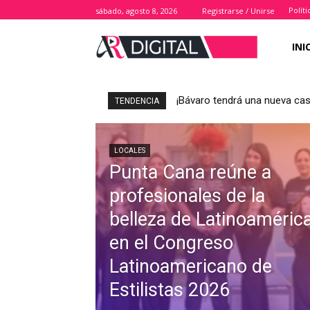
Polít
sábado, agosto 8, 2026
Registrarse / Unirse
INI
¡Bávaro tendrá una nueva casa
TENDENCIA
LOCALES
Punta Cana reúne a
profesionales de la
belleza de Latinoaméric
en el Congreso
Latinoamericano de
Estilistas 2026