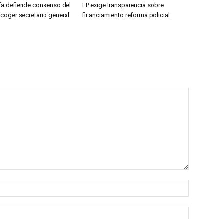
jía defiende consenso del
FP exige transparencia sobre
coger secretario general
financiamiento reforma policial