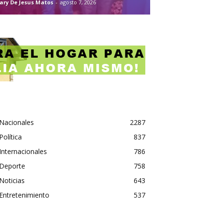
ary De Jesus Matos
-
agosto 7, 2026
Nacionales
2287
Política
837
Internacionales
786
Deporte
758
Noticias
643
Entretenimiento
537