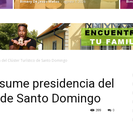
Bimary De Jesus Matos
-
agosto 7, 2026
Bim
 del Clúster Turístico de Santo Domingo
asume presidencia del
o de Santo Domingo
399
0