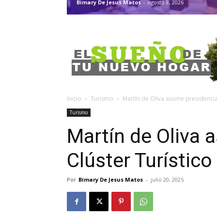
Bimary De Jesus Matos
-
agosto 8, 2026
Inicio
Turismo
Martín de Oliva asume presidencia
Turismo
Martín de Oliva 
Clúster Turístic
Por
Bimary De Jesus Matos
-
julio 20, 2025