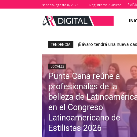
Polít
sábado, agosto 8, 2026
Registrarse / Unirse
INI
¡Bávaro tendrá una nueva casa
TENDENCIA
LOCALES
Punta Cana reúne a
profesionales de la
belleza de Latinoaméric
en el Congreso
Latinoamericano de
Estilistas 2026