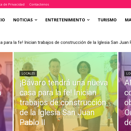
ica de Privacidad
Contactenos
CIO
NOTICIAS
ENTRETENIMIENTO
TURISMO
M
 para la fe! Inician trabajos de construcción de la Iglesia San Juan P
LOCALES
LO
¡Bávaro tendrá una nueva
A
a
casa para la fe! Inician
c
trabajos de construcción
o
de la Iglesia San Juan
O
Pablo II
d