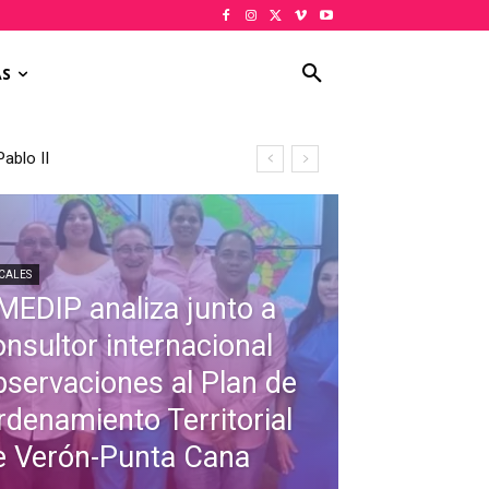
AS
ablo II
CALES
MEDIP analiza junto a
onsultor internacional
bservaciones al Plan de
rdenamiento Territorial
e Verón-Punta Cana