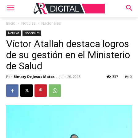
Inicio
Noticias
Nacionales
Noticias
Nacionales
Víctor Atallah destaca logros
de su gestión en el Ministerio
de Salud
Por
Bimary De Jesus Matos
-
julio 20, 2025
337
0