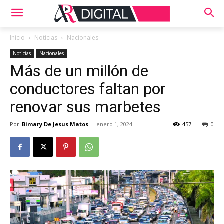
Inicio
Noticias
Nacionales
Noticias
Nacionales
Más de un millón de
conductores faltan por
renovar sus marbetes
Por
Bimary De Jesus Matos
-
enero 1, 2024
457
0