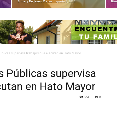
Bimary De Jesus Matos
-
agosto 8, 2026
Bim
úblicas supervisa trabajos que ejecutan en Hato Mayor
s Públicas supervisa
ecutan en Hato Mayor
554
0