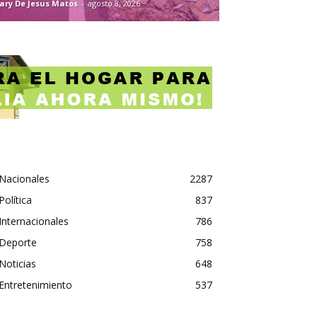
ary De Jesus Matos
-
agosto 8, 2026
Nacionales
2287
Política
837
Internacionales
786
Deporte
758
Noticias
648
Entretenimiento
537