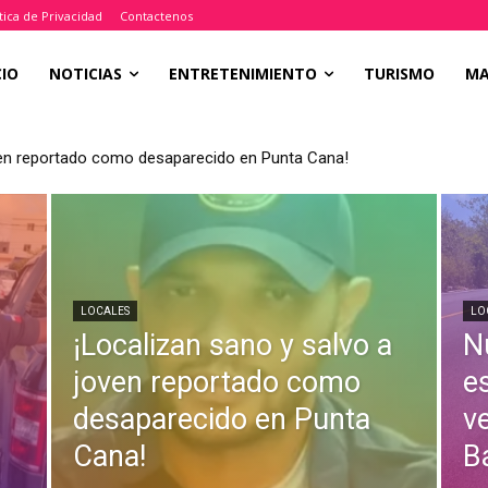
tica de Privacidad
Contactenos
CIO
NOTICIAS
ENTRETENIMIENTO
TURISMO
M
ven reportado como desaparecido en Punta Cana!
es utilizada como vertedero improvisado en Bávaro
LOCALES
LO
¡Localizan sano y salvo a
N
joven reportado como
e
desaparecido en Punta
v
Cana!
B