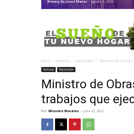
Bimary De Jesus Matos
-
agosto 9, 2026
Inicio
Noticias
Nacionales
Ministro de Obras P
Noticias
Nacionales
Ministro de Obra
trabajos que ej
Por
Miosotis Morales
-
julio 22, 2022