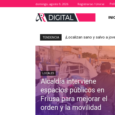
Polí
domingo, agosto 9, 2026
Registrarse / Unirse
INI
¡Localizan sano y salvo a jo
Nueva vía junto a Cocotal 
TENDENCIA
LOCALES
Alcaldía interviene
espacios públicos en
Friusa para mejorar el
orden y la movilidad