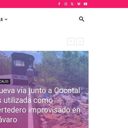
AS
CALES
ueva vía junto a Cocotal
s utilizada como
ertedero improvisado en
ávaro