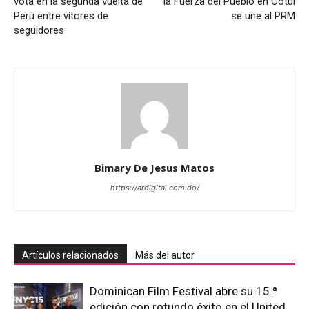
vota en la segunda vuelta de
la Fuerza del Pueblo en Cotuí
Perú entre vítores de
se une al PRM
seguidores
Bimary De Jesus Matos
https://ardigital.com.do/
Artículos relacionados
Más del autor
Dominican Film Festival abre su 15.ª
edición con rotundo éxito en el United