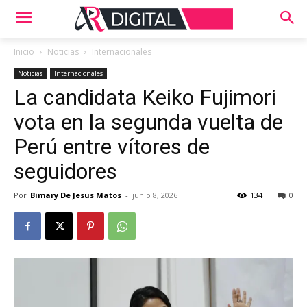
Inicio
Noticias
Internacionales
Noticias
Internacionales
La candidata Keiko Fujimori
vota en la segunda vuelta de
Perú entre vítores de
seguidores
Por
Bimary De Jesus Matos
-
junio 8, 2026
134
0