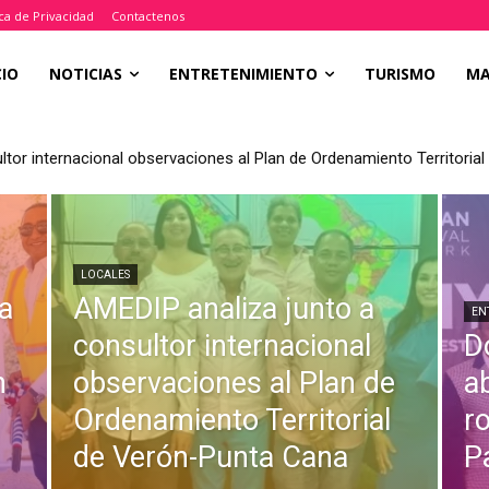
ica de Privacidad
Contactenos
CIO
NOTICIAS
ENTRETENIMIENTO
TURISMO
M
su 15.ª edición con rotundo éxito en el United Palace
LOCALES
a
AMEDIP analiza junto a
EN
consultor internacional
D
n
observaciones al Plan de
a
Ordenamiento Territorial
r
de Verón-Punta Cana
P