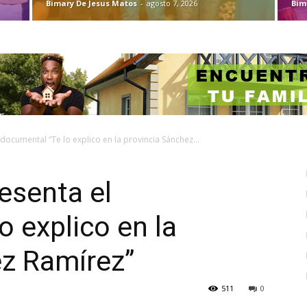
Bimary De Jesus Matos
-
agosto 7, 2026
Bim
 documental “Te lo explico en la provincia Sánchez...
resenta el
o explico en la
ez Ramírez”
511
0