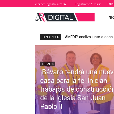
Polít
viernes, agosto 7, 2026
Registrarse / Unirse
INI
Dominican Film Festival abre 
TENDENCIA
LOCALES
¡Bávaro tendrá una nuev
casa para la fe! Inician
trabajos de construcció
de la Iglesia San Juan
Pablo II