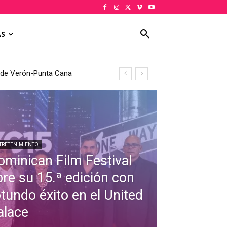
AS
TRETENIMIENTO
ominican Film Festival
bre su 15.ª edición con
otundo éxito en el United
alace