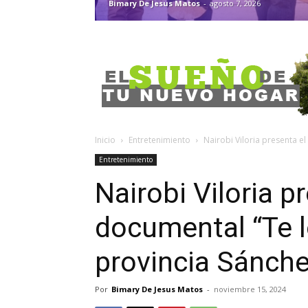
Bimary De Jesus Matos
-
agosto 7, 2026
Inicio
Entretenimiento
Nairobi Viloria presenta el
Entretenimiento
Nairobi Viloria p
documental “Te l
provincia Sánch
Por
Bimary De Jesus Matos
-
noviembre 15, 2024