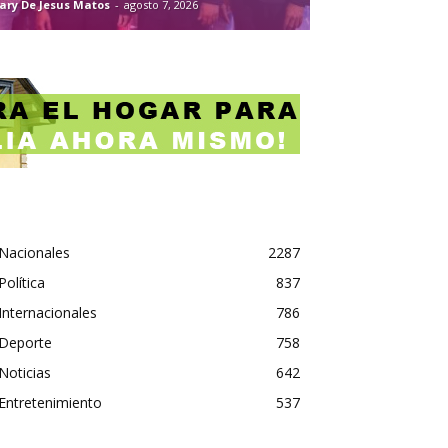
ary De Jesus Matos
-
agosto 7, 2026
Nacionales
2287
Política
837
Internacionales
786
Deporte
758
Noticias
642
Entretenimiento
537