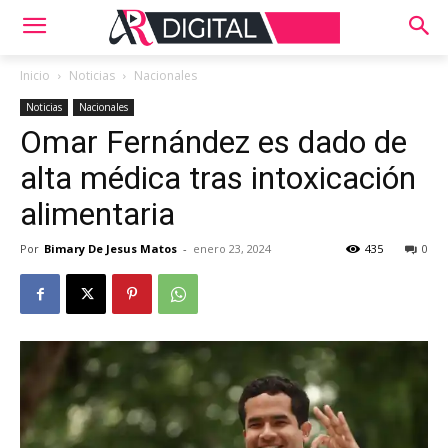
Inicio
Noticias
Nacionales
Noticias
Nacionales
Omar Fernández es dado de
alta médica tras intoxicación
alimentaria
Por
Bimary De Jesus Matos
-
enero 23, 2024
435
0