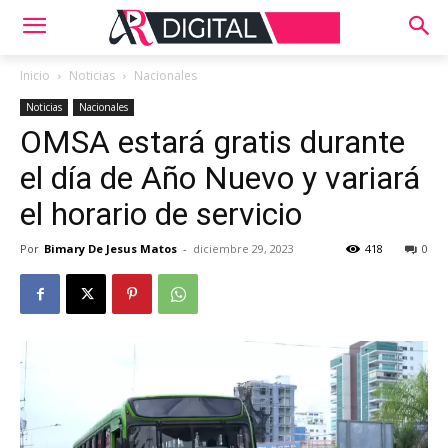
Inicio
Noticias
Nacionales
Noticias
Nacionales
OMSA estará gratis durante
el día de Año Nuevo y variará
el horario de servicio
Por
Bimary De Jesus Matos
-
diciembre 29, 2023
418
0