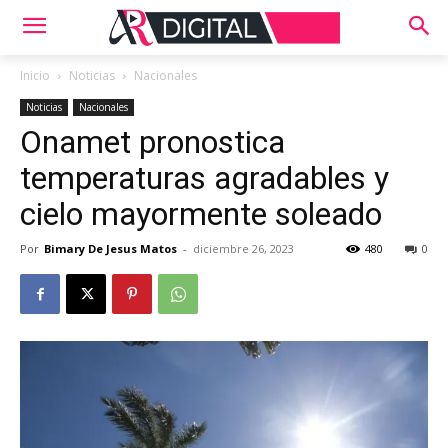
Inicio
Noticias
Nacionales
Noticias
Nacionales
Onamet pronostica
temperaturas agradables y
cielo mayormente soleado
Por
Bimary De Jesus Matos
-
diciembre 26, 2023
480
0