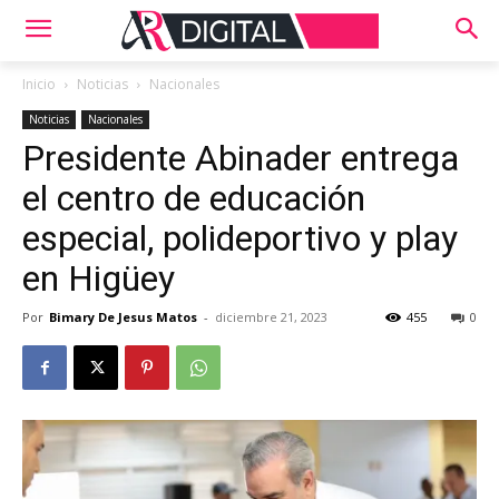
Inicio
Noticias
Nacionales
Noticias
Nacionales
Presidente Abinader entrega
el centro de educación
especial, polideportivo y play
en Higüey
Por
Bimary De Jesus Matos
-
diciembre 21, 2023
455
0