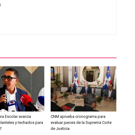
s
ura Escolar avanza
CNM aprueba cronograma para
planteles y techados para
evaluar jueces de la Suprema Corte
7
de Justicia