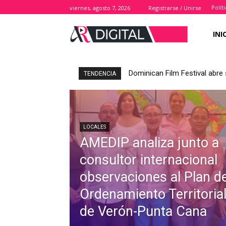
Polít
viernes, agosto 7, 2026
Registrarse / Unirse
INI
Dominican Film Festival abre 
TENDENCIA
LOCALES
AMEDIP analiza junto a
consultor internacional
observaciones al Plan d
Ordenamiento Territoria
de Verón-Punta Cana