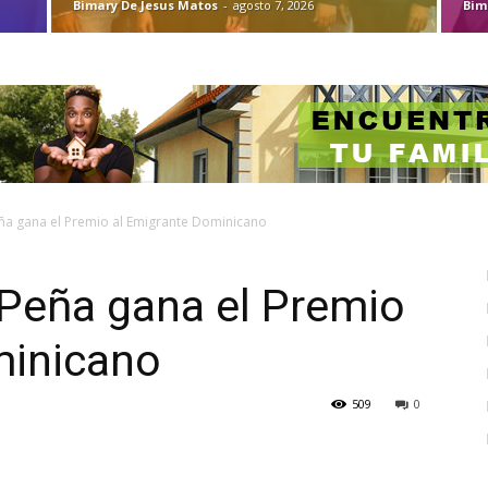
Bimary De Jesus Matos
-
agosto 7, 2026
Bim
a gana el Premio al Emigrante Dominicano
Peña gana el Premio
minicano
509
0