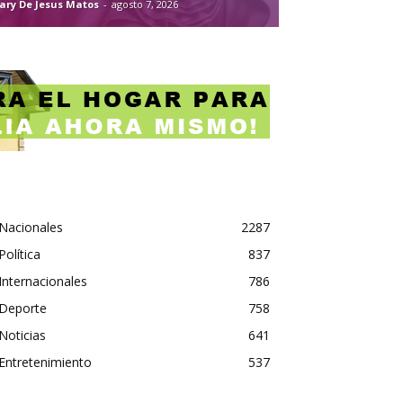
ary De Jesus Matos
-
agosto 7, 2026
Nacionales
2287
Política
837
Internacionales
786
Deporte
758
Noticias
641
Entretenimiento
537