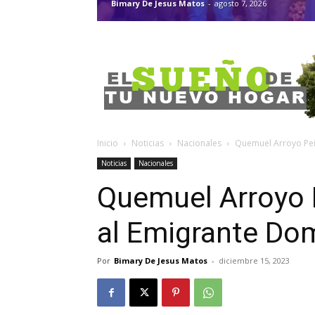
Bimary De Jesus Matos
-
agosto 7, 2026
Inicio
Noticias
Nacionales
Quemuel Arroyo Peñ
Noticias
Nacionales
Quemuel Arroyo 
al Emigrante Do
Por
Bimary De Jesus Matos
-
diciembre 15, 2023