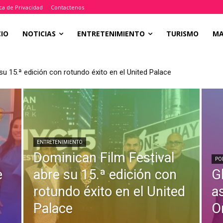
ica de Privacidad
Contactenos
CIO
NOTICIAS
ENTRETENIMIENTO
TURISMO
M
su 15.ª edición con rotundo éxito en el United Palace
ENTRETENIMIENTO
Dominican Film Festival
PO
e
abre su 15.ª edición con
Gl
l
rotundo éxito en el United
a
Palace
O