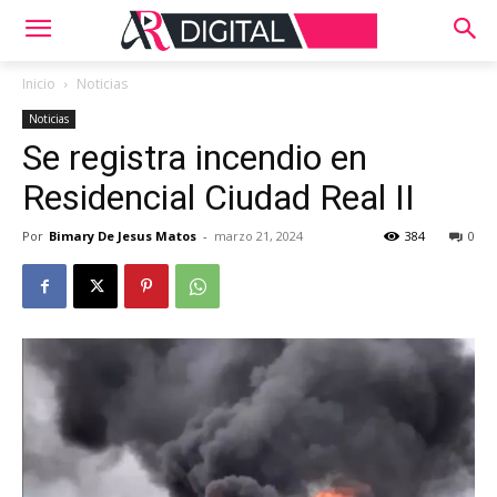
Inicio
Noticias
Noticias
Se registra incendio en
Residencial Ciudad Real II
Por
Bimary De Jesus Matos
-
marzo 21, 2024
384
0