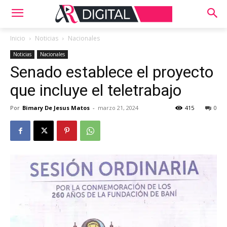
Inicio
Noticias
Nacionales
Noticias
Nacionales
Senado establece el proyecto
que incluye el teletrabajo
Por
Bimary De Jesus Matos
-
marzo 21, 2024
415
0