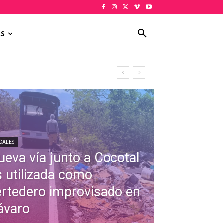
AS
CALES
ueva vía junto a Cocotal
s utilizada como
ertedero improvisado en
ávaro