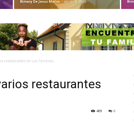
Bimary De Jesus Matos
-
agosto 8, 2026
Bim
ios restaurantes en Las Terrenas
varios restaurantes
409
0