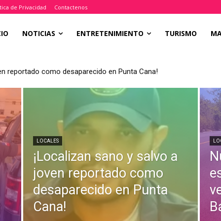
tica de Privacidad
Contactenos
CIO
NOTICIAS
ENTRETENIMIENTO
TURISMO
M
oven reportado como desaparecido en Punta Cana!
LOCALES
LO
¡Localizan sano y salvo a
N
joven reportado como
e
desaparecido en Punta
v
Cana!
B