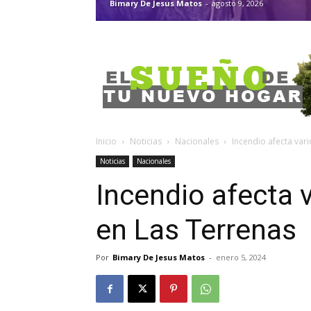
Bimary De Jesus Matos
-
agosto 9, 2026
Inicio
Noticias
Nacionales
Incendio afecta var
Noticias
Nacionales
Incendio afecta 
en Las Terrenas
Por
Bimary De Jesus Matos
-
enero 5, 2024