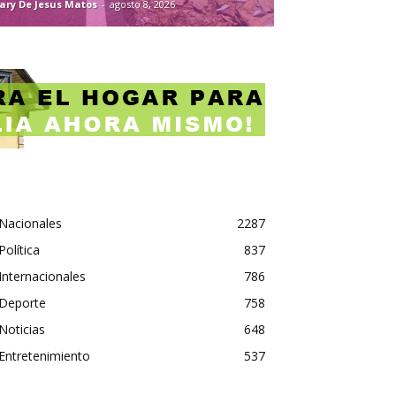
ary De Jesus Matos
-
agosto 8, 2026
Nacionales
2287
Política
837
Internacionales
786
Deporte
758
Noticias
648
Entretenimiento
537