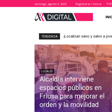
Polí
domingo, agosto 9, 2026
Registrarse / Unirse
INI
¡Localizan sano y salvo a j
TENDENCIA
LOCALES
Alcaldía interviene
espacios públicos en
Friusa para mejorar el
orden y la movilidad