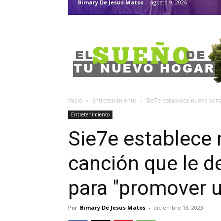
Bimary De Jesus Matos
-
agosto 9, 2026
Inicio
Entretenimiento
Sie7e establece nueva vers
Entretenimiento
Sie7e establece 
canción que le d
para "promover u
Por
Bimary De Jesus Matos
-
diciembre 13, 2023