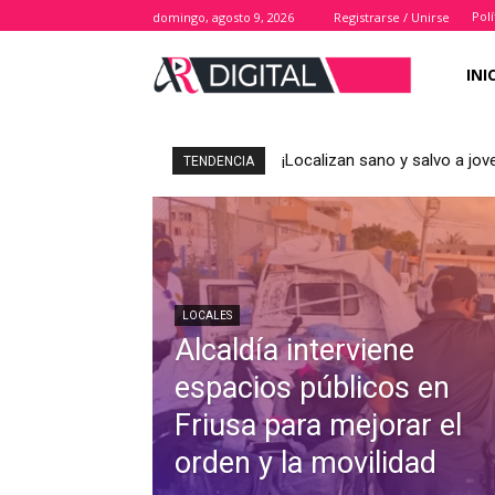
Polí
domingo, agosto 9, 2026
Registrarse / Unirse
INI
¡Localizan sano y salvo a j
TENDENCIA
LOCALES
Alcaldía interviene
espacios públicos en
Friusa para mejorar el
orden y la movilidad