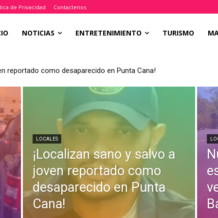
tica de Privacidad
Contactenos
CIO
NOTICIAS
ENTRETENIMIENTO
TURISMO
M
oven reportado como desaparecido en Punta Cana!
LOCALES
LO
¡Localizan sano y salvo a
N
joven reportado como
e
desaparecido en Punta
v
Cana!
B