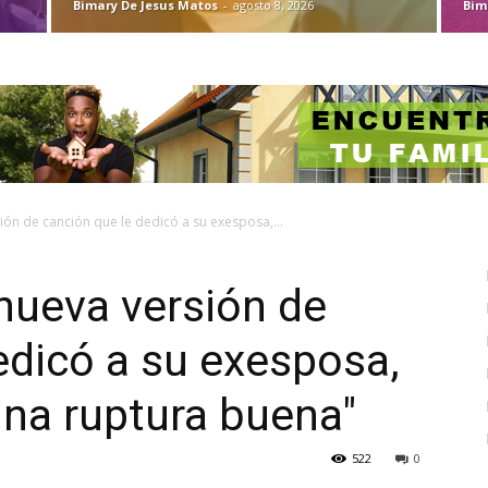
Bimary De Jesus Matos
-
agosto 8, 2026
Bim
ión de canción que le dedicó a su exesposa,...
nueva versión de
edicó a su exesposa,
na ruptura buena"
522
0