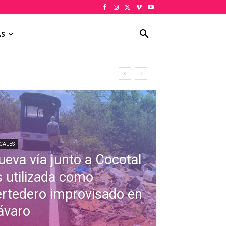
AS
CALES
ueva vía junto a Cocotal
s utilizada como
ertedero improvisado en
ávaro