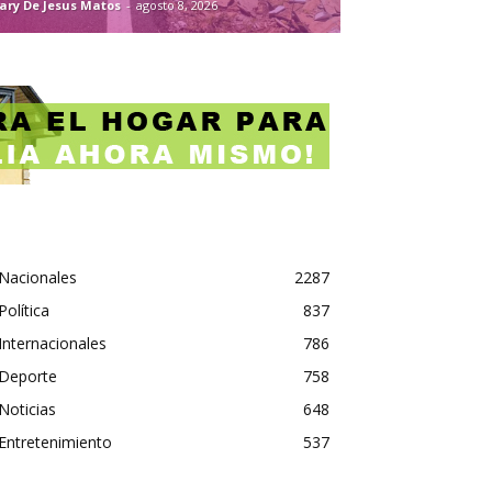
ary De Jesus Matos
-
agosto 8, 2026
Nacionales
2287
Política
837
Internacionales
786
Deporte
758
Noticias
648
Entretenimiento
537